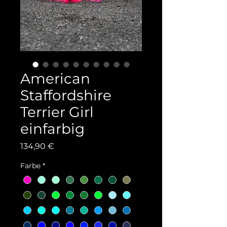
American
Staffordshire
Terrier Girl
einfarbig
Preis
134,90 €
Farbe
*