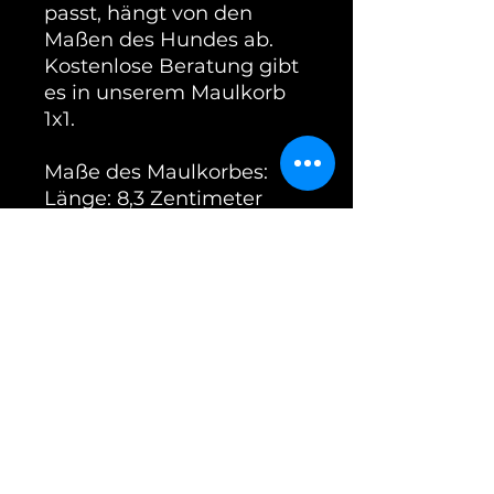
passt, hängt von den
Maßen des Hundes ab.
Kostenlose Beratung gibt
es in unserem Maulkorb
1x1.
Maße des Maulkorbes:
Länge: 8,3 Zentimeter
(Gitterlänge 7 Zentimeter)
Umfang: 45 Zentimeter
Tiefe: 15 Zentimeter
Breite an den Backen: 15
Zentimeter
Dieser Maulkorb wird mit
Kehlriemen geliefert.
Der Maulkorb kann in der