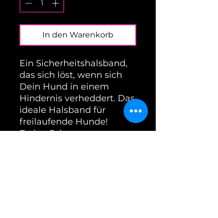
In den Warenkorb
Ein Sicherheitshalsband,
das sich löst, wenn sich
Dein Hund in einem
Hindernis verheddert. Das
ideale Halsband für
freilaufende Hunde!
Farbe: Schwarz
Größentabelle:
S: Umfang 35-40cm
M: Umfang 39-45cm
L: Umfang 44-50cm
2XL: Umfang 53-60 cm