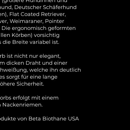
d (größere Hündinnen und
Breite Backenberei
Streben des Maulk
Pulverbeschichtung 
hund, Deutscher Schäferhund
beschädigt etc.)
bei dem mittels st
), Flat Coated Retriever,
Wenn Schäden auf
spezielles Pulver a
Maulkorbes entsteh
aufgetragen wird. 
er, Weimaraner, Pointer
Gewährleistung se
erhitzt werden, wo
n. Die ergonomisch geformten
Reparaturen könn
Metal verbindet. Di
llen Körben) vorsichtig
auf eigene Kosten 
umweltfreundlicher
ie Breite variabel ist.
Lackieren, weshalb 
Fahrzeugindustie 
 ist nicht nur elegant,
Beschichtung ist 
m dicken Draht und einer
und aufgrund der E
chweißung, welche ihn deutlich
s sorgt für eine lange
here Sicherheit.
orbs erfolgt mit einem
m Nackenriemen.
odukte von Beta Biothane USA