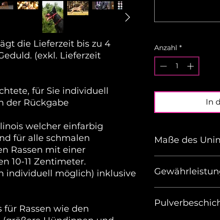
ägt die Lieferzeit bis zu 4
Anzahl
*
duld. (exkl. Lieferzeit
ete, für Sie individuell
on der Rückgabe
In 
inois welcher einfarbig
end für alle schmalen
Maße des Unim
en Rassen mit einer
n 10-11 Zentimeter.
Der Maulkorb hat 
Gewährleistun
Länge (mit 38mm Pol
h individuell möglich) inklusive
cm verlängerbar mi
Umfang: 45 Zentim
Achtung, Gewährlei
Tiefe: 17,5 Zentimet
Pulverbeschic
die bereits beim 
 für Rassen wie den
Breite Schnauzenbe
(zB Beschichtung i