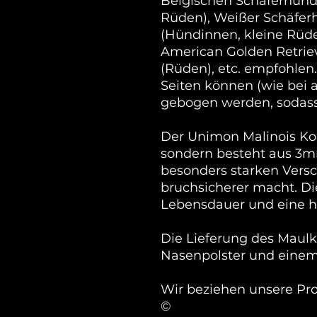
Belgischen Schäferhun
Rüden), Weißer Schäfer
(Hündinnen, kleine Rüden
American Golden Retriev
(Rüden), etc. empfohle
Seiten können (wie bei a
gebogen werden, sodass d
Der Unimon Malinois Korb
sondern besteht aus 3m
besonders starken Vers
bruchsicherer macht. Die
Lebensdauer und eine hö
Die Lieferung des Maulk
Nasenpolster und eine
Wir beziehen unsere Pr
©