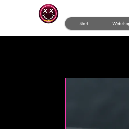
Start
Websho