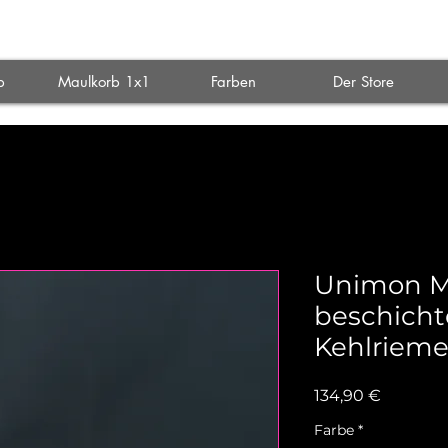
A
p
Maulkorb 1x1
Farben
Der Store
Unimon Ma
beschichte
Kehlriem
Preis
134,90 €
Farbe
*