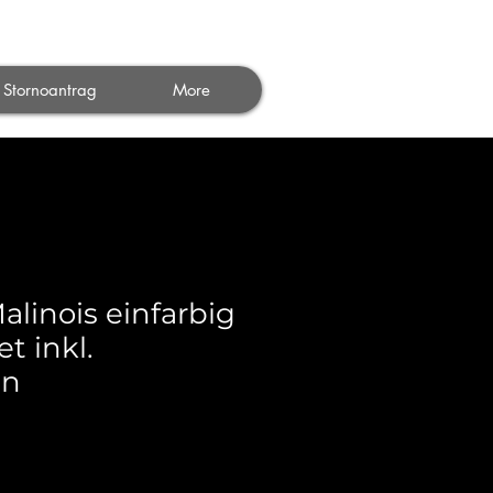
nmelden
Stornoantrag
More
linois einfarbig
t inkl.
en