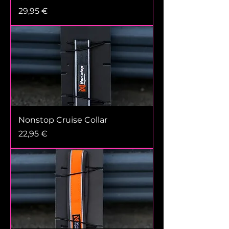
Prix
29,95 €
Nonstop Cruise Collar
Prix
22,95 €