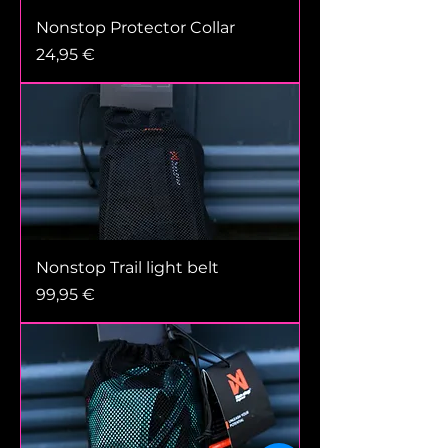
Nonstop Protector Collar
Prix
24,95 €
Nonstop Trail light belt
Prix
99,95 €