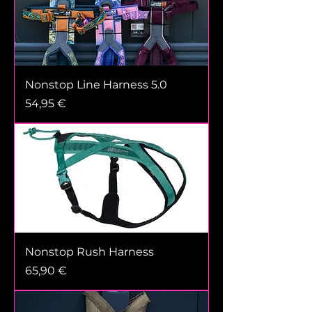
Nonstop Line Harness 5.0
Prix
54,95 €
Nonstop Rush Harness
Prix
65,90 €