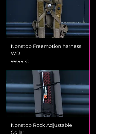
Nonstop Freemotion harness
WD
Prix
99,99 €
Nonstop Rock Adjustable
Collar