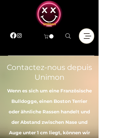
Contactez-nous depuis
Unimon
Wenn es sich um eine Französische
Bulldogge, einen Boston Terrier
oder ähnliche Rassen handelt und
der Abstand zwischen Nase und
Auge unter 1 cm liegt, können wir