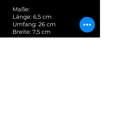
Maße:
Länge: 6,5 cm
Umfang: 26 cm
Breite: 7,5 cm
Dieser Maulkorb wird mit
Kehlriemen und einer
Dornschnalle geliefert.
Die Nackenriemen
betragen 16mm. Eine
Änderung des
Schnallensystems oder
der Nackenriemen ist
nicht möglich und wird
auch im Kommentarfeld
NICHT berücksichtig.
Achtung: