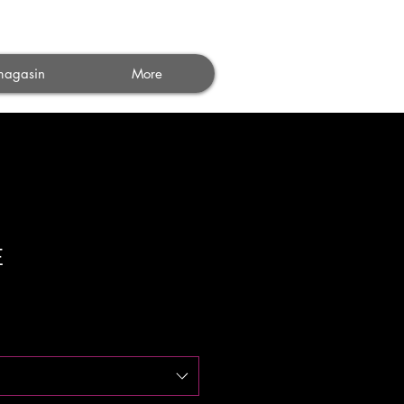
 connecter
magasin
More
E