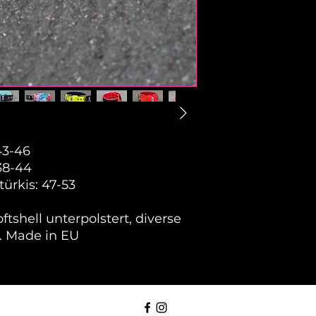
43-46
38-44
ürkis: 47-53
ftshell unterpolstert, diverse
r. Made in EU
©202